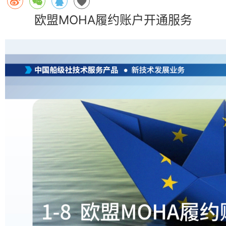
欧盟MOHA履约账户开通服务