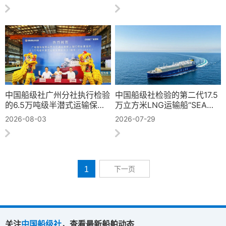
中国船级社广州分社执行检验
中国船级社检验的第二代17.5
的6.5万吨级半潜式运输保障
万立方米LNG运输船“SEA
船顺利开工
ENERGY”轮命名交付
2026-08-03
2026-07-29
1
下一页
关注
中国船级社
，查看最新船舶动态