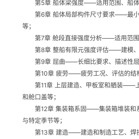
5
——
第
章
船体梁强度
适用范围、船
6
——
第
章
船体局部构件尺寸要求
最
等；
7
——
第
章
舱段直接强度分析
适用范
8
——
第
章
整船有限元强度评估
建模
9
——
第
章
屈曲
长细比要求、描述性
10
——
第
章
疲劳
疲劳工况、评估的结
11
——
第
章
上层建造、甲板室和舾装
和舱口盖等；
12
——
第
章
集装箱系固
集装箱堆装和
与特定季节等；
13
——
第
章
建造
建造和制造工艺、焊