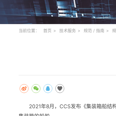
当前位置：
首页
技术服务
规范 / 指南
2021
8
CCS
年
月，
发布《集装箱船结