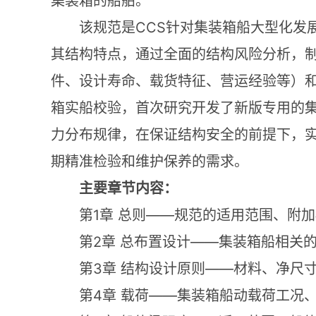
集装箱的船舶。
CCS
该规范是
针对集装箱船大型化发
其结构特点，通过全面的结构风险分析，
件、设计寿命、载货特征、营运经验等）
箱实船校验，首次研究开发了新版专用的
力分布规律，在保证结构安全的前提下，
期精准检验和维护保养的需求。
主要章节内容：
1
——
第
章
总则
规范的适用范围、附加
2
——
第
章
总布置设计
集装箱船相关
3
——
第
章
结构设计原则
材料、净尺
4
——
第
章
载荷
集装箱船动载荷工况