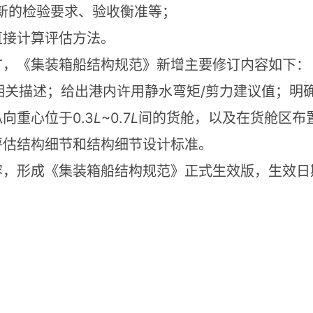
新的检验要求、验收衡准等；
直接计算评估方法。
广，《集装箱船结构规范》新增主要修订内容如下：
/
相关描述；给出港内许用静水弯矩
剪力建议值；明
0.3
L
~0.7
L
纵向重心位于
间的货舱，以及在货舱区布
评估结构细节和结构细节设计标准。
容，形成《集装箱船结构规范》正式生效版，生效日