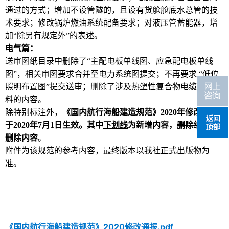
通过的方式；增加不设管隧的，且设有货舱舱底水总管的技
术要求；修改锅炉燃油系统配备要求；对液压管蓄能器，增
加“除另有规定外”的表述。
电气篇：
送审图纸目录中删除了“主配电板单线图、应急配电板单线
图”，相关审图要求合并至电力系统图提交；不再要求 “低位
照明布置图”提交送审；删除了涉及热塑性复合物电缆绝缘材
料的内容。
除特别标注外，
《国内航行海船建造规范》
2020
年修改通报
于
2020
年
7
月
1
日生效。其中
下划线
为新增内容，
删除线
为被
删除内容
。
附件为该规范的参考内容，最终版本以我社正式出版物为
准。
《国内航行海船建造规范》2020修改通报.pdf