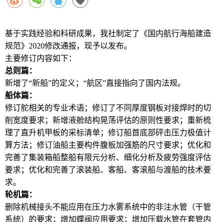
基于实践经验和科研成果，我社制定了《国内航行海船建造
规范》
2020
修改通报，现予以发布。
主要修订内容如下：
总则篇：
新增了“新船”的定义；“航区”直接指向了国内法规。
船体篇：
修订舵相关的专业术语；修订了不同厚度钢板对接焊时的切
削宽度要求；新增液舱结构晃荡评估的原则性要求；重新梳
理了直升机甲板的采标清单；修订船首底部砰击压力极值计
算方法；修订油船主要构件腹板加强筋的尺寸要求；优化和
完善了集装箱船整船有限元分析、细化分析及疲劳强度评估
要求；优化和完善了滚装船、客船、客滚船与渡船的技术要
求。
轮机篇：
删除机械接头不能应用在压力水雾系统中的非注水管（干管
系统）的要求；增加蝶阀应用要求；增加压载水管在套管内