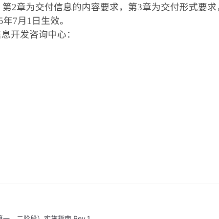
，第
2
章为交付信息的内容要求，第
3
章为交付形式要求
5
年
7
月
1
日生效。
信息开发咨询中心：
、二阶段）实施指南 Rev.1