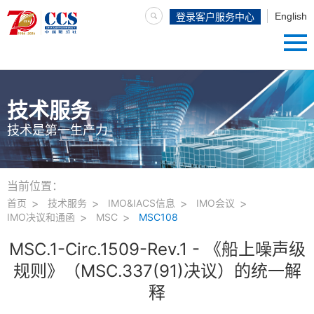
English
登录客户服务中心
技术服务
技术是第一生产力
当前位置：
首页
技术服务
IMO&IACS信息
IMO会议
IMO决议和通函
MSC
MSC108
MSC.1-Circ.1509-Rev.1 - 《船上噪声级
规则》（MSC.337(91)决议）的统一解
释