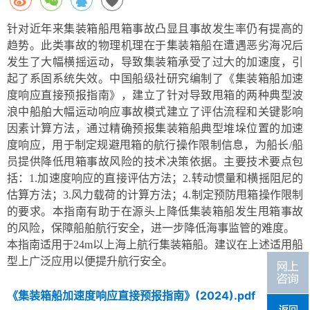
针对近年来集装箱船甩箱事故凸显且事故发生率仍有提高的
趋势。此类事故的物理机理在于集装箱船在遭遇恶劣海况后
发生了大幅横摇运动，导致集装箱承受了过大的加速度，引
起了系固系统失效。中国船级社研究编制了《集装箱船加速
度响应直接预报指南》，建立了针对导致甩箱的两种典型波
浪中船舶大幅运动响应事故模式建立了评估流程和关键影响
因素计算方法，通过精确预报集装箱船典型堆垛位置的加速
度响应，用于制定规避甩箱的航行操作限制信息，为船长
/
船
员提供降低甩箱事故风险的技术决策依据。主要技术要点包
括：
1.
加速度响应的直接评估方法；
2.
转动惯量和横摇阻尼的
估算方法；
3.
风力载荷的计算方法；
4.
制定预防甩箱操作限制
的要求。本指南有助于在源头上降低集装箱船发生甩箱事故
的风险，保障船舶航行安全，进一步降低海事监管的难度。
本指南适用于
24m
以上海上航行集装箱船。建议在上述适用船
型上广泛应用以便提升航行安全。
《集装箱船加速度响应直接预报指南》(2024).pdf