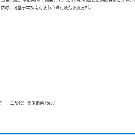
究成果完成。本指南
(
基于断裂力学方法
)
作为
S-N
曲线法的疲劳强度计算的
评估时，可基于本指南对该节点进行疲劳强度分析。
、二阶段）实施指南 Rev.1