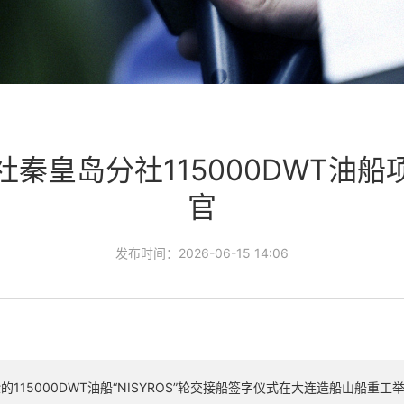
社秦皇岛分社115000DWT油船
官
发布时间：
2026-06-15 14:06
15000DWT油船“NISYROS”轮交接船签字仪式在大连造船山船重工