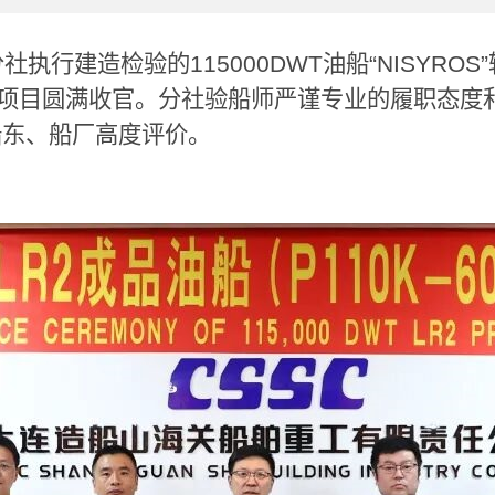
分社执行建造检验的
115000DWT
油船
“NISYROS”
项目圆满收官。分社验船师严谨专业的履职态度
船东、船厂高度评价。