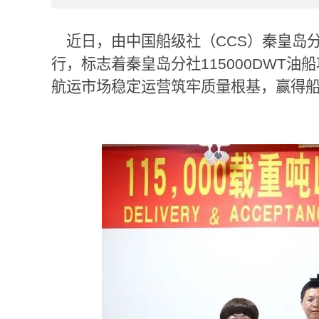
近日，由中国船级社（
CCS
）秦皇岛
行，标志着秦皇岛分社
115000DWT
油船
航运市场稳定运营筑牢质量根基，赢得