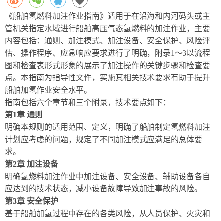
《船舶氢燃料加注作业指南》适用于在沿海和内河码头或主
管机关指定水域进行船舶高压气态氢燃料的加注作业，
主要
内容包括：通则、加注模式、加注设备、安全保护、风险评
估、操作程序、应急响应要求进行了明确
，附录
1
～
3
以流程
图和检查表形式形象的展示了加注操作的关键步骤和检查要
点。本指南为指导性文件，实施其相关技术要求有助于提升
船舶加氢作业安全水平。
指南包括六个章节和三个附录，
技术要点如下：
第
1
章
通则
明确本规则的适用范围、定义，明确了船舶制定氢燃料加注
计划应考虑的问题，规定了不同加注模式应满足的总体要
求。
第
2
章
加注设备
明确氢燃料加注作业中加注设备、安全设备、辅助设备各自
应达到的技术状态，减小设备故障导致加注事故的风险。
第
3
章
安全保护
基于船舶加氢过程中存在的各类风险，从人员保护、火灾和