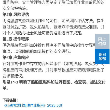
爆炸防护、安全管理等方面制定了降低加氢作业事故风险的
安全保护措施。
第
4
章
风险评估
明确船舶氢燃料加注作业的定性、定量风险评估方法，提出
氢泄漏后扩散、氢火热辐射、氢爆炸冲击波的接受准则，并
对个人风险与社会风险可接受准则进行了规定。
第
5
章
操作程序
明确船舶氢燃料加注操作程序不同阶段中的操作步骤和注意
事项，以保障船舶加氢操作的安全进行。
第
6
章
应急响应
针对加氢作业中存在的高风险事件（如氢泄漏、氢火灾）明
确相应的常用处理方法，并对事故救援应采取的措施提出了
要求和建议。
附录
1
～
3
明确了船舶氢燃料加注流程图、检查表、加注交付
单。
下载链接：
《船舶氢燃料加注作业指南》2025.pdf