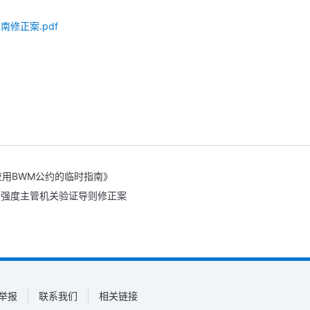
指南修正案.pdf
运时应用BWM公约的临时指南》
营运碳强度主管机关验证导则修正案
举报
联系我们
相关链接