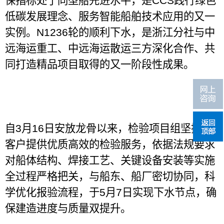
保指标处于同型船先进水平，是
CCS
践行绿色
低碳发展理念、服务智能船舶技术应用的又一
实例。
N1236
轮的顺利下水，是浙江分社与中
远海运重工、中远海运散运三方深化合作、共
同打造精品项目取得的又一阶段性成果。
自
3
月
16
日安放龙骨以来，检验项目组坚持为
客户提供优质高效的检验服务，依据法规要求
对船体结构、焊接工艺、关键设备安装等实施
全过程严格把关，与船东、船厂密切协同，科
学优化报验流程，于
5
月
7
日实现下水节点，确
保建造进度与质量双提升。