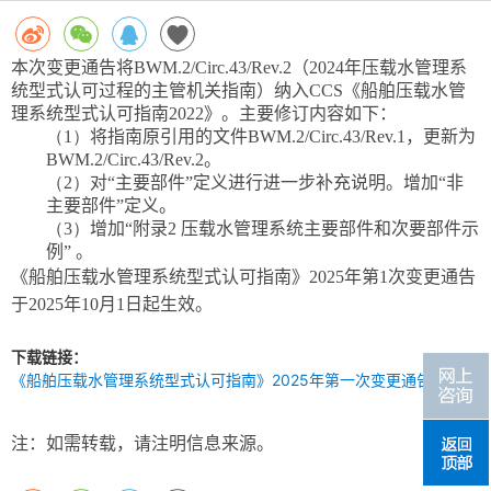
本次变更通告将
BWM.2/Circ.43/Rev.2
（
2024
年压载水管理系
统型式认可过程的主管机关指南）纳入
CCS
《船舶压载水管
理系统型式认可指南
2022
》。主要修订内容如下：
（1）
将指南原引用的文件
BWM.2/Circ.43/Rev.1
，更新为
BWM.2/Circ.43/Rev.2
。
（2）
对“主要部件”定义进行进一步补充说明。增加“非
主要部件”定义。
（3）
增加“附录
2
压载水管理系统主要部件和次要部件示
例” 。
《船舶压载水管理系统型式认可指南》
2025
年第
1
次变更通告
于
2025
年
10
月
1
日起生效。
下载链接：
《船舶压载水管理系统型式认可指南》2025年第一次变更通告.pdf
注：如需转载，请注明信息来源。