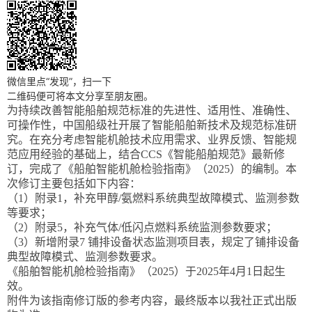
微信里点“发现”，扫一下
二维码便可将本文分享至朋友圈。
为持续改善智能船舶规范标准的先进性、适用性、准确性、
可操作性，中国船级社开展了智能船舶新技术及规范标准研
究。在充分考虑智能机舱技术应用需求、业界反馈、智能规
范应用经验的基础上，结合
CCS
《智能船舶规范》最新修
订，完成了《船舶智能机舱检验指南》（
2025
）的编制。本
次修订主要包括如下内容：
（
1
）附录
1
，补充甲醇
/
氨燃料系统典型故障模式、监测参数
等要求；
（
2
）附录
5
，补充气体
/
低闪点燃料系统监测参数要求；
（
3
）新增附录
7
铺排设备状态监测项目表，规定了铺排设备
典型故障模式、监测参数要求。
《船舶智能机舱检验指南》（
2025
）于
2025
年
4
月
1
日起生
效。
附件为该指南修订版的参考内容，最终版本以我社正式出版